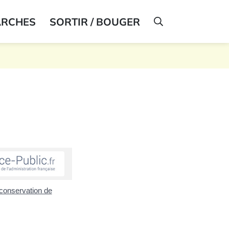
ARCHES
SORTIR / BOUGER
AFFICHER LA R
t conservation de