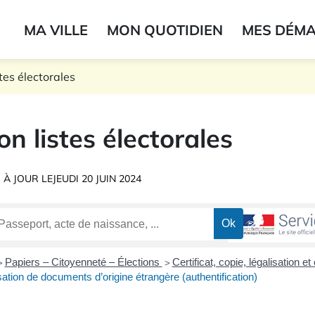
ogo du label
MA VILLE
MON QUOTIDIEN
MES DÉM
onne
stes électorales
ion listes électorales
 À JOUR LE
JEUDI 20 JUIN 2024
Papiers – Citoyenneté – Élections
Certificat, copie, légalisation e
>
>
sation de documents d’origine étrangère (authentification)