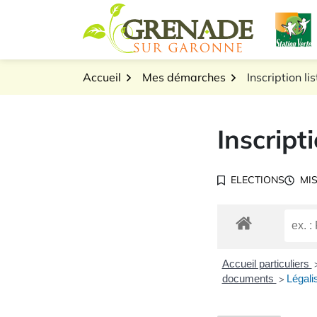
Gestion des traceurs
Aller
L
au
Logo Grenade sur Gar
contenu
Accueil
Mes démarches
Inscription li
Inscript
ELECTIONS
MIS
Accueil particuliers
documents
Légali
>