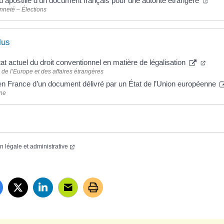
u apostille d’un document français pour une autorité étrangère
nneté – Élections
lus
tat actuel du droit conventionnel en matière de légalisation
 de l’Europe et des affaires étrangères
en France d’un document délivré par un État de l’Union européenne
ne
on légale et administrative