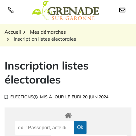
Gestion des traceurs
Aller
au
Logo Grenade sur Garon
contenu
Accueil
Mes démarches
Inscription listes électorales
Inscription listes
électorales
ELECTIONS
MIS À JOUR LE
JEUDI 20 JUIN 2024