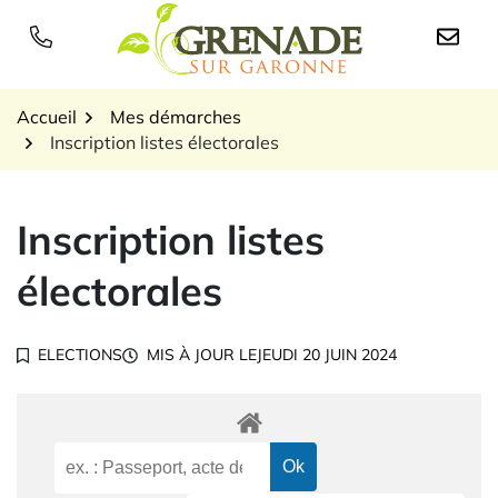
Gestion des traceurs
Aller
au
Logo Grenade sur Garon
contenu
Accueil
Mes démarches
Inscription listes électorales
Inscription listes
électorales
ELECTIONS
MIS À JOUR LE
JEUDI 20 JUIN 2024