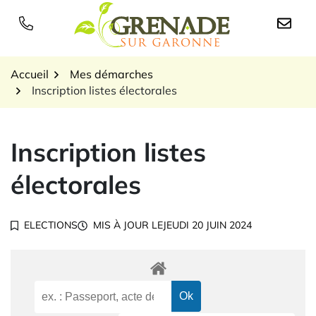
Gestion des traceurs
Aller
au
Logo Grenade sur Garon
contenu
Accueil
Mes démarches
Inscription listes électorales
Inscription listes
électorales
ELECTIONS
MIS À JOUR LE
JEUDI 20 JUIN 2024