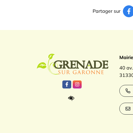
Partager sur
Logo Gren
Mairi
40 av
31330
Lien vers le compte Facebook
Lien vers le compte Inst