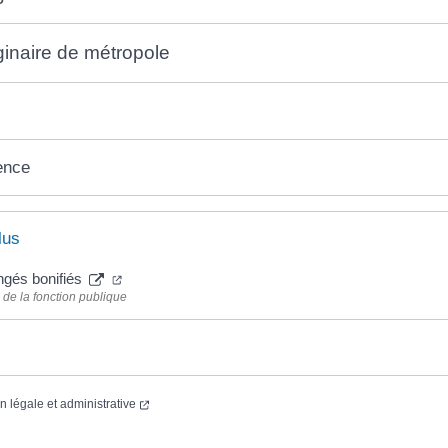
ginaire de métropole
ence
lus
ngés bonifiés
 de la fonction publique
on légale et administrative