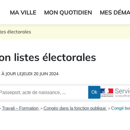
ogo du label
MA VILLE
MON QUOTIDIEN
MES DÉM
onne
stes électorales
ion listes électorales
 À JOUR LE
JEUDI 20 JUIN 2024
Travail – Formation
Congés dans la fonction publique
Congé boni
>
>
>