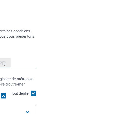
ertaines conditions,
. Nous vous présentons
PT)
iginaire de métropole
oire d’outre-mer.
Tout déplier
r