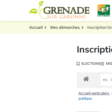
Gestion des traceurs
Aller
L
au
Logo Grenade sur Gar
contenu
Accueil
Mes démarches
Inscription li
Inscript
ELECTIONS
MIS
Accueil particuliers
publique