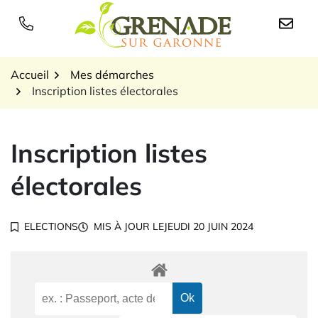
Gestion des traceurs
Aller
au
Logo Grenade sur Garon
contenu
Accueil
Mes démarches
Inscription listes électorales
Inscription listes
électorales
ELECTIONS
MIS À JOUR LE
JEUDI 20 JUIN 2024