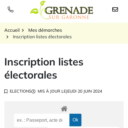
Gestion des traceurs
Aller
au
Logo Grenade sur Garon
contenu
Accueil
Mes démarches
Inscription listes électorales
Inscription listes
électorales
ELECTIONS
MIS À JOUR LE
JEUDI 20 JUIN 2024