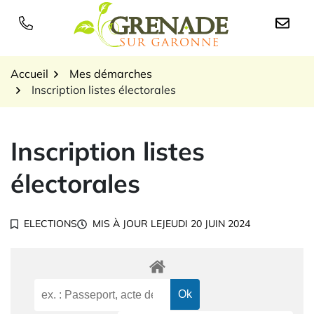
Gestion des traceurs
Aller
au
Logo Grenade sur Garon
contenu
Accueil
Mes démarches
Inscription listes électorales
Inscription listes
électorales
ELECTIONS
MIS À JOUR LE
JEUDI 20 JUIN 2024