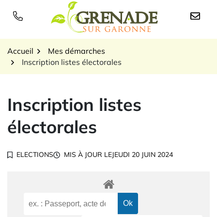
Gestion des traceurs
Aller
au
Logo Grenade sur Garon
contenu
Accueil
Mes démarches
Inscription listes électorales
Inscription listes
électorales
ELECTIONS
MIS À JOUR LE
JEUDI 20 JUIN 2024