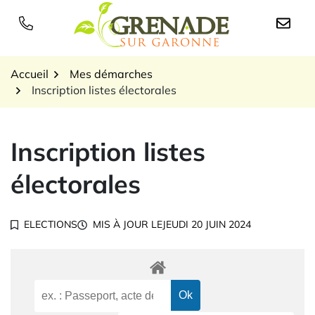
Gestion des traceurs
Aller
au
Logo Grenade sur Garon
contenu
Accueil
Mes démarches
Inscription listes électorales
Inscription listes
électorales
ELECTIONS
MIS À JOUR LE
JEUDI 20 JUIN 2024