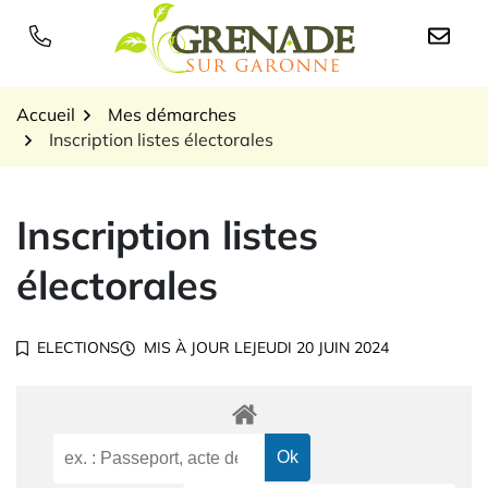
Gestion des traceurs
Aller
au
Logo Grenade sur Garon
contenu
Accueil
Mes démarches
Inscription listes électorales
Inscription listes
électorales
ELECTIONS
MIS À JOUR LE
JEUDI 20 JUIN 2024