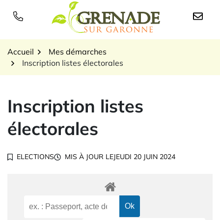
Gestion des traceurs
Aller
au
Logo Grenade sur Garon
contenu
Accueil
Mes démarches
Inscription listes électorales
Inscription listes
électorales
ELECTIONS
MIS À JOUR LE
JEUDI 20 JUIN 2024