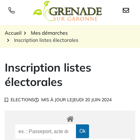
Gestion des traceurs
Aller
au
Logo Grenade sur Garon
contenu
Accueil
Mes démarches
Inscription listes électorales
Inscription listes
électorales
ELECTIONS
MIS À JOUR LE
JEUDI 20 JUIN 2024