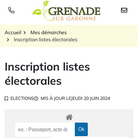
Gestion des traceurs
Aller
au
Logo Grenade sur Garon
contenu
Accueil
Mes démarches
Inscription listes électorales
Inscription listes
électorales
ELECTIONS
MIS À JOUR LE
JEUDI 20 JUIN 2024