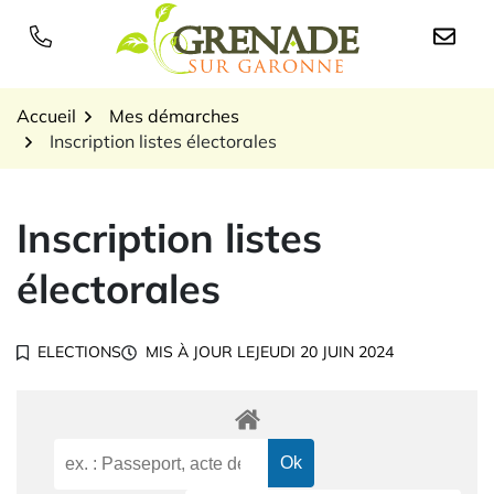
Gestion des traceurs
Aller
au
Logo Grenade sur Garon
contenu
Accueil
Mes démarches
Inscription listes électorales
Inscription listes
électorales
ELECTIONS
MIS À JOUR LE
JEUDI 20 JUIN 2024