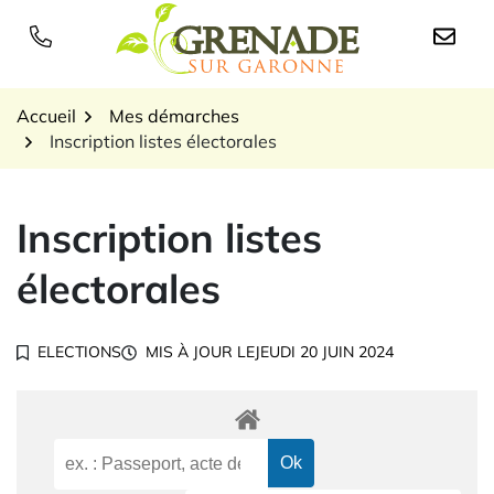
Gestion des traceurs
Aller
au
Logo Grenade sur Garon
contenu
Accueil
Mes démarches
Inscription listes électorales
Inscription listes
électorales
ELECTIONS
MIS À JOUR LE
JEUDI 20 JUIN 2024