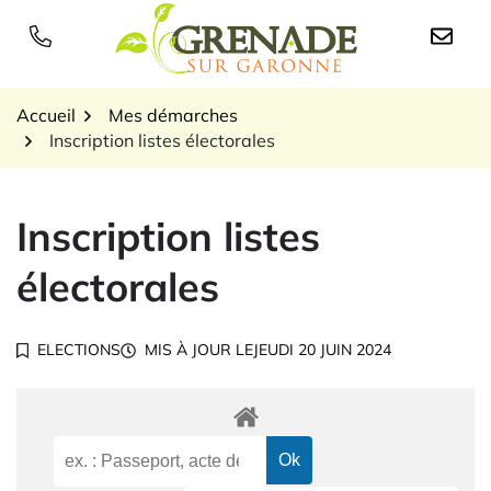
Gestion des traceurs
Aller
au
Logo Grenade sur Garon
contenu
Accueil
Mes démarches
Inscription listes électorales
Inscription listes
électorales
ELECTIONS
MIS À JOUR LE
JEUDI 20 JUIN 2024