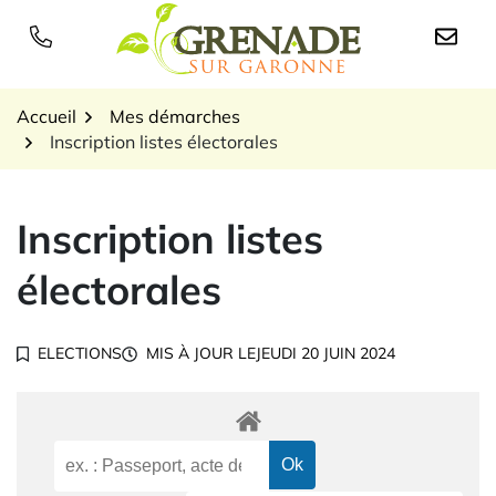
Gestion des traceurs
Aller
au
Logo Grenade sur Garon
contenu
Accueil
Mes démarches
Inscription listes électorales
Inscription listes
électorales
ELECTIONS
MIS À JOUR LE
JEUDI 20 JUIN 2024