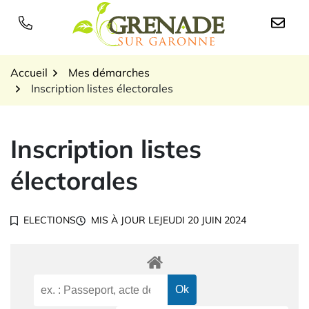
Gestion des traceurs
Aller
au
Logo Grenade sur Garon
contenu
Accueil
Mes démarches
Inscription listes électorales
Inscription listes
électorales
ELECTIONS
MIS À JOUR LE
JEUDI 20 JUIN 2024