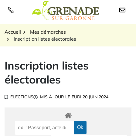
Gestion des traceurs
Aller
au
Logo Grenade sur Garon
contenu
Accueil
Mes démarches
Inscription listes électorales
Inscription listes
électorales
ELECTIONS
MIS À JOUR LE
JEUDI 20 JUIN 2024