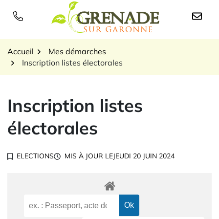
Gestion des traceurs
Aller
au
Logo Grenade sur Garon
contenu
Accueil
Mes démarches
Inscription listes électorales
Inscription listes
électorales
ELECTIONS
MIS À JOUR LE
JEUDI 20 JUIN 2024