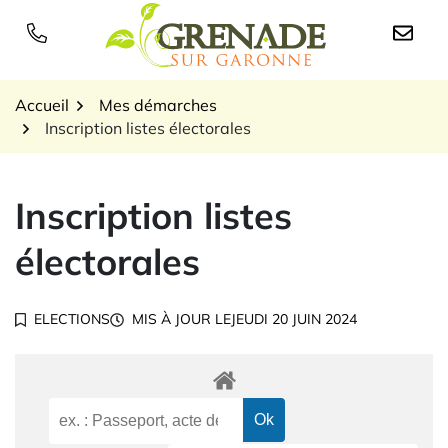
Gestion des traceurs
Aller
au
Logo Grenade sur Garon
contenu
Accueil
Mes démarches
Inscription listes électorales
Inscription listes
électorales
ELECTIONS
MIS À JOUR LE
JEUDI 20 JUIN 2024