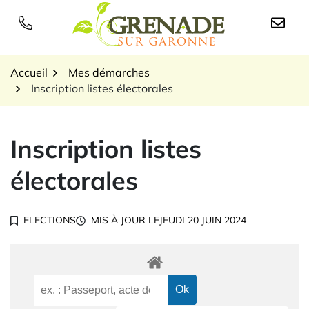
Gestion des traceurs
Aller
au
Logo Grenade sur Garon
contenu
Accueil
Mes démarches
Inscription listes électorales
Inscription listes
électorales
ELECTIONS
MIS À JOUR LE
JEUDI 20 JUIN 2024