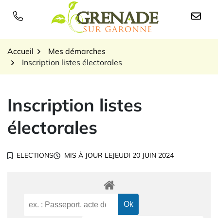
Gestion des traceurs
Aller
au
Logo Grenade sur Garon
contenu
Accueil
Mes démarches
Inscription listes électorales
Inscription listes
électorales
ELECTIONS
MIS À JOUR LE
JEUDI 20 JUIN 2024