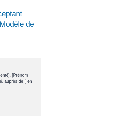
ceptant
 (Modèle de
renté], [Prénom
é, auprès de [lien