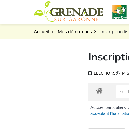
Gestion des traceurs
Aller
L
au
Logo Grenade sur Gar
contenu
Accueil
Mes démarches
Inscription li
Inscript
ELECTIONS
MIS
Accueil particuliers
acceptant l’habilitat