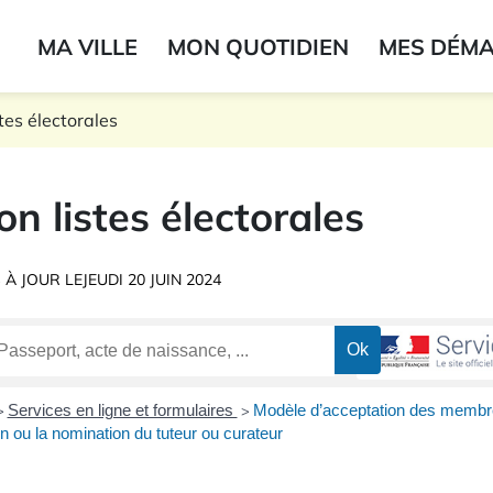
ogo du label
MA VILLE
MON QUOTIDIEN
MES DÉM
onne
stes électorales
ion listes électorales
 À JOUR LE
JEUDI 20 JUIN 2024
Services en ligne et formulaires
Modèle d’acceptation des membres
>
>
ion ou la nomination du tuteur ou curateur