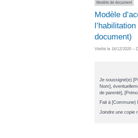
Modèle de document
Modèle d’ac
l’habilitati
document)
Vérifié le 16/12/2020 – D
Je soussigné(e) [P
Nom], éventuellemen
de parenté], [Prén
Fait à [Commune) l
Joindre une copie r