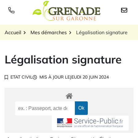
Gestion des traceurs
Aller
au
Logo Grenade sur Garon
contenu
Accueil
Mes démarches
Légalisation signature
Légalisation signature
ETAT CIVIL
MIS À JOUR LE
JEUDI 20 JUIN 2024