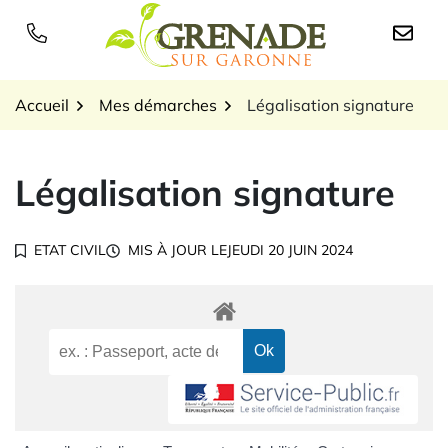
Gestion des traceurs
Aller
au
Logo Grenade sur Garon
contenu
Accueil
Mes démarches
Légalisation signature
Légalisation signature
ETAT CIVIL
MIS À JOUR LE
JEUDI 20 JUIN 2024