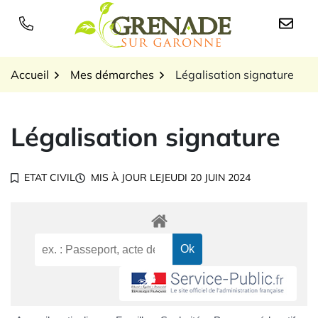
Gestion des traceurs
Aller
au
Logo Grenade sur Garon
contenu
Accueil
Mes démarches
Légalisation signature
Légalisation signature
ETAT CIVIL
MIS À JOUR LE
JEUDI 20 JUIN 2024