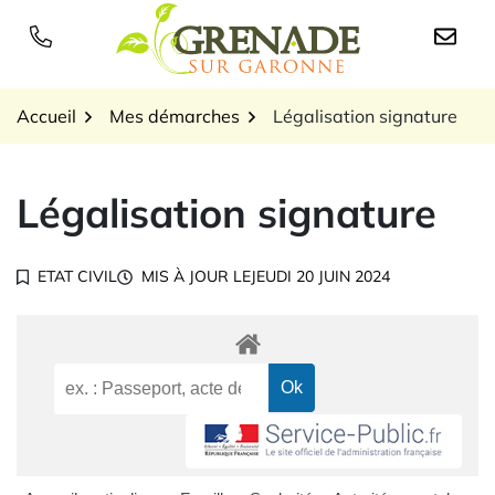
Gestion des traceurs
Aller
au
Logo Grenade sur Garon
contenu
Accueil
Mes démarches
Légalisation signature
Légalisation signature
ETAT CIVIL
MIS À JOUR LE
JEUDI 20 JUIN 2024