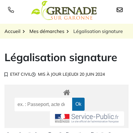
Gestion des traceurs
Aller
au
Logo Grenade sur Garon
contenu
Accueil
Mes démarches
Légalisation signature
Légalisation signature
ETAT CIVIL
MIS À JOUR LE
JEUDI 20 JUIN 2024