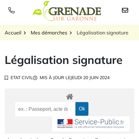
Gestion des traceurs
Aller
au
Logo Grenade sur Garon
contenu
Accueil
Mes démarches
Légalisation signature
Légalisation signature
ETAT CIVIL
MIS À JOUR LE
JEUDI 20 JUIN 2024