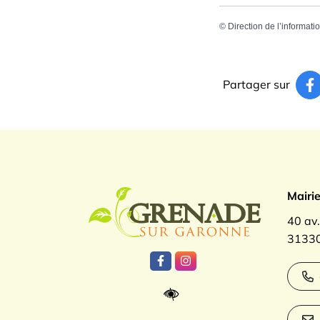
©
Direction de l’informati
Partager sur
Logo Gren
Mairi
40 av
31330
Lien vers le compte Facebook
Lien vers le compte Inst