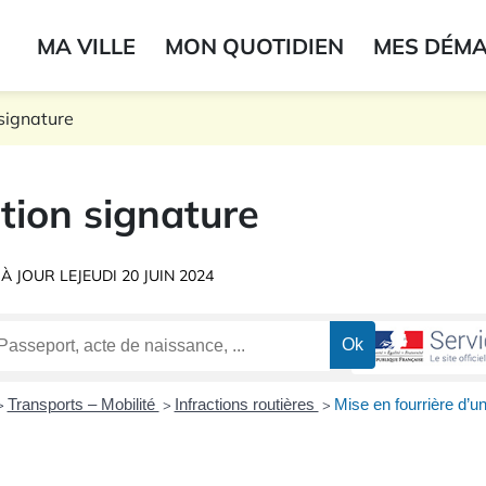
ogo du label
MA VILLE
MON QUOTIDIEN
MES DÉM
onne
signature
tion signature
 À JOUR LE
JEUDI 20 JUIN 2024
Transports – Mobilité
Infractions routières
Mise en fourrière d’u
>
>
>