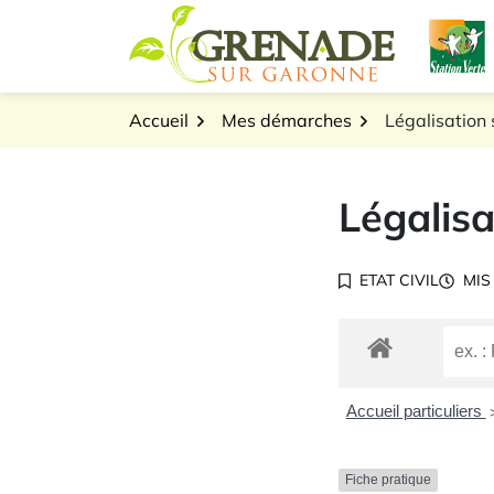
Gestion des traceurs
Aller
L
au
Logo Grenade sur Gar
contenu
Accueil
Mes démarches
Légalisation 
Légalisa
ETAT CIVIL
MIS
Accueil particuliers
Fiche pratique