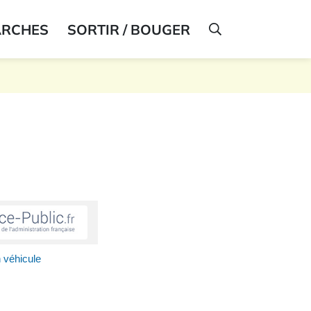
ARCHES
SORTIR / BOUGER
AFFICHER LA R
n véhicule