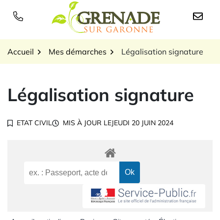
Gestion des traceurs
Aller
au
Logo Grenade sur Garon
contenu
Accueil
Mes démarches
Légalisation signature
Légalisation signature
ETAT CIVIL
MIS À JOUR LE
JEUDI 20 JUIN 2024