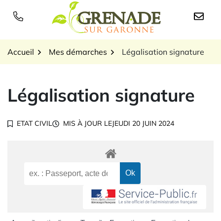
Gestion des traceurs
Aller
au
Logo Grenade sur Garon
contenu
Accueil
Mes démarches
Légalisation signature
Légalisation signature
ETAT CIVIL
MIS À JOUR LE
JEUDI 20 JUIN 2024