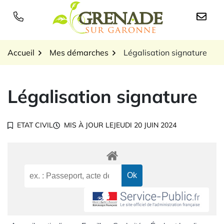
Gestion des traceurs
Aller
au
Logo Grenade sur Garon
contenu
Accueil
Mes démarches
Légalisation signature
Légalisation signature
ETAT CIVIL
MIS À JOUR LE
JEUDI 20 JUIN 2024