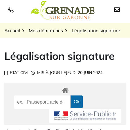
Gestion des traceurs
Aller
au
Logo Grenade sur Garon
contenu
Accueil
Mes démarches
Légalisation signature
Légalisation signature
ETAT CIVIL
MIS À JOUR LE
JEUDI 20 JUIN 2024