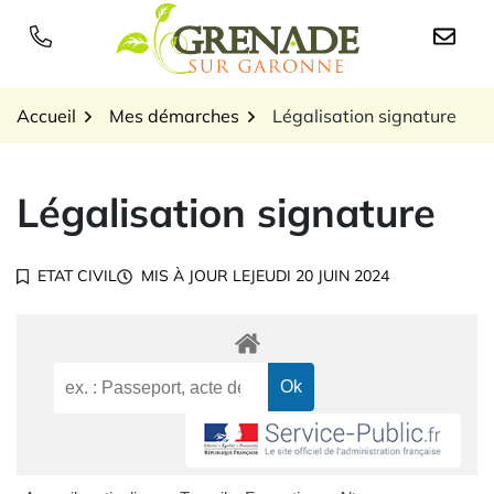
Gestion des traceurs
Aller
au
Logo Grenade sur Garon
contenu
Accueil
Mes démarches
Légalisation signature
Légalisation signature
ETAT CIVIL
MIS À JOUR LE
JEUDI 20 JUIN 2024