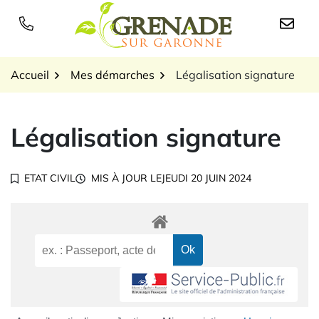
Gestion des traceurs
Aller
au
Logo Grenade sur Garon
contenu
Accueil
Mes démarches
Légalisation signature
Légalisation signature
ETAT CIVIL
MIS À JOUR LE
JEUDI 20 JUIN 2024