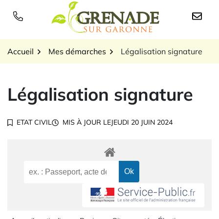
Gestion des traceurs
Aller
au
Logo Grenade sur Garon
contenu
Accueil
Mes démarches
Légalisation signature
Légalisation signature
ETAT CIVIL
MIS À JOUR LE
JEUDI 20 JUIN 2024