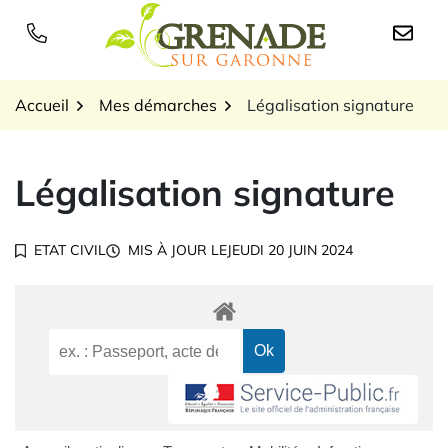
Gestion des traceurs
Aller
au
Logo Grenade sur Garon
contenu
Accueil
Mes démarches
Légalisation signature
Légalisation signature
ETAT CIVIL
MIS À JOUR LE
JEUDI 20 JUIN 2024