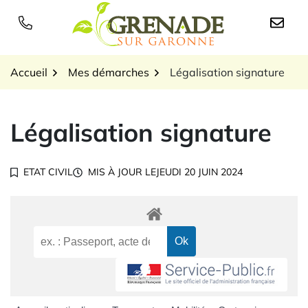
Gestion des traceurs
Aller
au
Logo Grenade sur Garon
contenu
Accueil
Mes démarches
Légalisation signature
Légalisation signature
ETAT CIVIL
MIS À JOUR LE
JEUDI 20 JUIN 2024