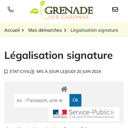
Gestion des traceurs
Aller
au
Logo Grenade sur Garon
contenu
Accueil
Mes démarches
Légalisation signature
Légalisation signature
ETAT CIVIL
MIS À JOUR LE
JEUDI 20 JUIN 2024