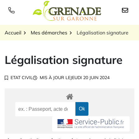
Gestion des traceurs
Aller
au
Logo Grenade sur Garon
contenu
Accueil
Mes démarches
Légalisation signature
Légalisation signature
ETAT CIVIL
MIS À JOUR LE
JEUDI 20 JUIN 2024