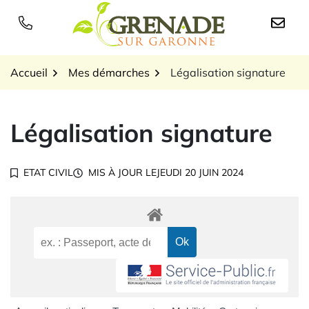
Gestion des traceurs
Aller
au
Logo Grenade sur Garon
contenu
Accueil
Mes démarches
Légalisation signature
Légalisation signature
ETAT CIVIL
MIS À JOUR LE
JEUDI 20 JUIN 2024