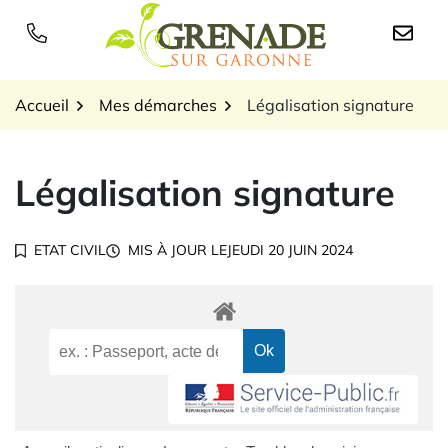
Gestion des traceurs
Aller
au
Logo Grenade sur Garon
contenu
Accueil
Mes démarches
Légalisation signature
Légalisation signature
ETAT CIVIL
MIS À JOUR LE
JEUDI 20 JUIN 2024