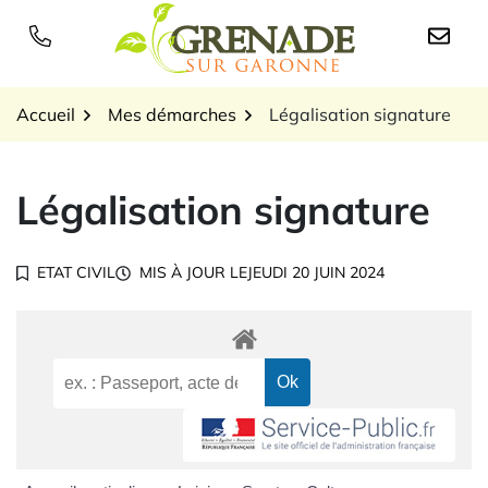
Gestion des traceurs
Aller
au
Logo Grenade sur Garon
contenu
Accueil
Mes démarches
Légalisation signature
Légalisation signature
ETAT CIVIL
MIS À JOUR LE
JEUDI 20 JUIN 2024