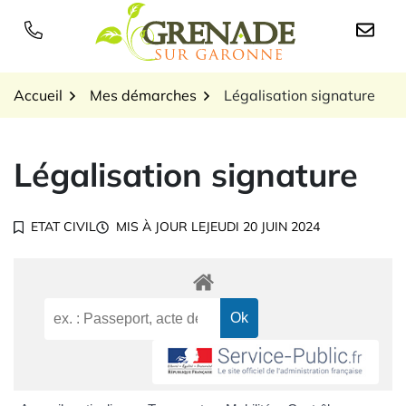
Gestion des traceurs
Aller
au
Logo Grenade sur Garon
contenu
Accueil
Mes démarches
Légalisation signature
Légalisation signature
ETAT CIVIL
MIS À JOUR LE
JEUDI 20 JUIN 2024