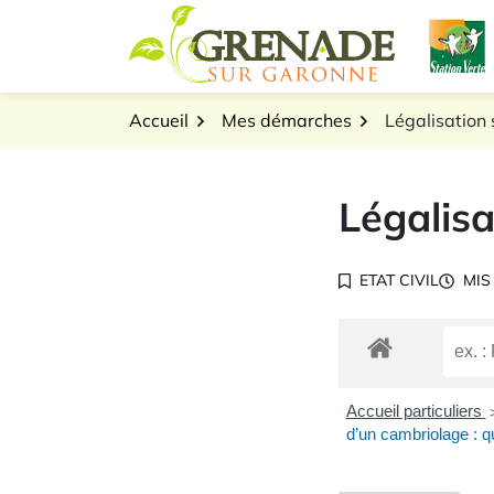
Gestion des traceurs
Aller
L
au
Logo Grenade sur Gar
contenu
Accueil
Mes démarches
Légalisation 
Légalisa
ETAT CIVIL
MIS
Accueil particuliers
d’un cambriolage : que