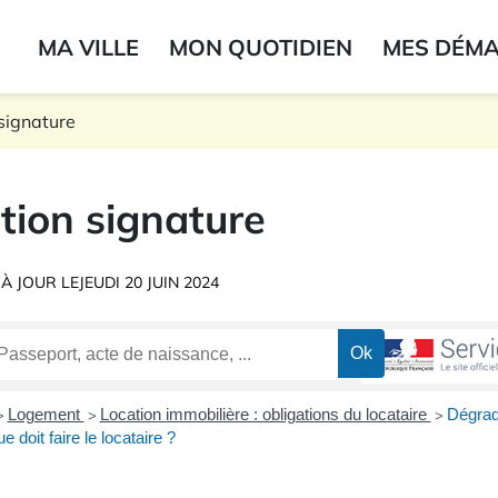
ogo du label
MA VILLE
MON QUOTIDIEN
MES DÉM
onne
signature
tion signature
 À JOUR LE
JEUDI 20 JUIN 2024
Logement
Location immobilière : obligations du locataire
Dégrad
>
>
>
 doit faire le locataire ?