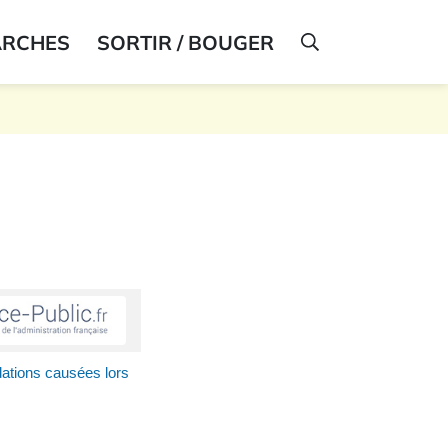
ARCHES
SORTIR / BOUGER
AFFICHER LA R
ations causées lors