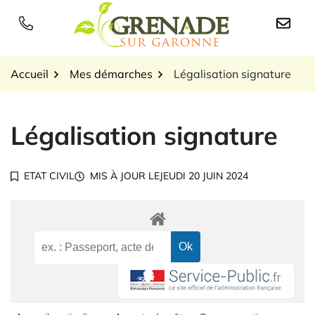
Gestion des traceurs
Aller
au
Logo Grenade sur Garon
contenu
Accueil
Mes démarches
Légalisation signature
Légalisation signature
ETAT CIVIL
MIS À JOUR LE
JEUDI 20 JUIN 2024