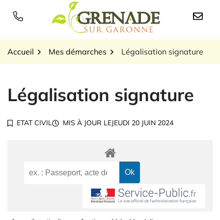
Gestion des traceurs
Aller
au
Logo Grenade sur Garon
contenu
Accueil
Mes démarches
Légalisation signature
Légalisation signature
ETAT CIVIL
MIS À JOUR LE
JEUDI 20 JUIN 2024